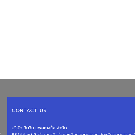
CONTACT US
บริษัท วินวิน แพคเกจจิ้ง จำกัด
88/44 หมู่ 9 ตำบลนาดี อำเภอเเมืองสมุทรสาคร จังหวัดสมุทรสาค