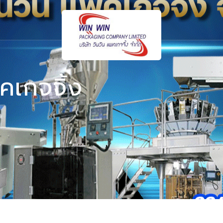
คเกจจิ้ง