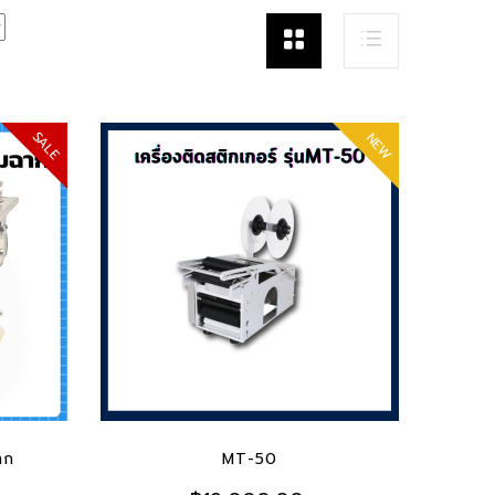
SALE
NEW
ADD TO CART
ฉาก
MT-50