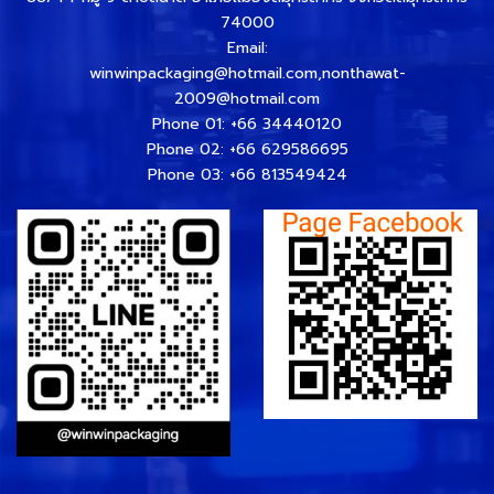
74000
Email:
winwinpackaging@hotmail.com,nonthawat-
2009@hotmail.com
Phone 01:
+66 34440120
Phone 02:
+66 629586695
Phone 03:
+66 813549424