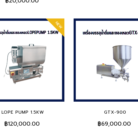
฿20,000.00
NEW
 TO CART
ADD TO CART
LOPE PUMP 1.5KW
GTX-900
฿120,000.00
฿69,000.00