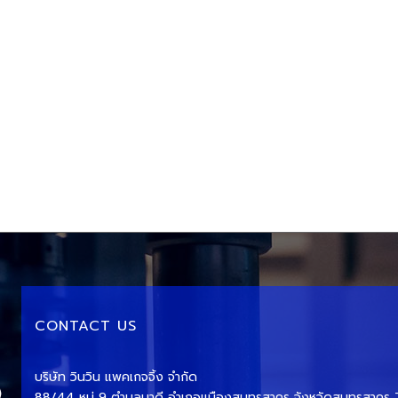
CONTACT US
บริษัท วินวิน แพคเกจจิ้ง จำกัด
88/44 หมู่ 9 ตำบลนาดี อำเภอเเมืองสมุทรสาคร จังหวัดสมุทรสาค