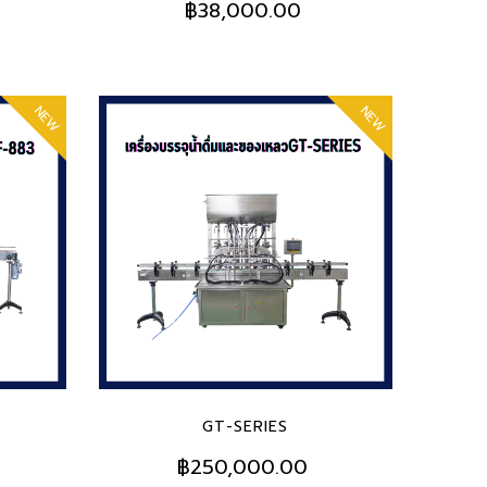
฿38,000.00
NEW
NEW
ADD TO CART
GT-SERIES
฿250,000.00