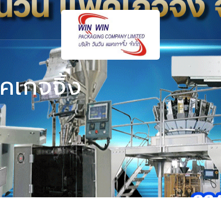
คเกจจิ้ง